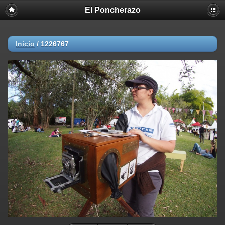
El Poncherazo
Inicio
/
1226767