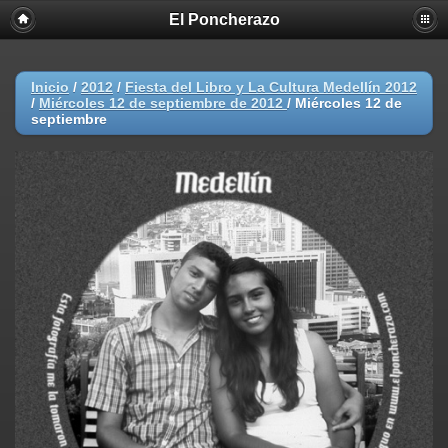
El Poncherazo
Inicio
/
2012
/
Fiesta del Libro y La Cultura Medellín 2012
/
Miércoles 12 de septiembre de 2012
/
Miércoles 12 de
septiembre