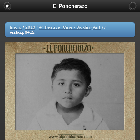
El Poncherazo
Inicio
/
2019
/
4° Festival Cine - Jardín (Ant.)
/
viztazp6412