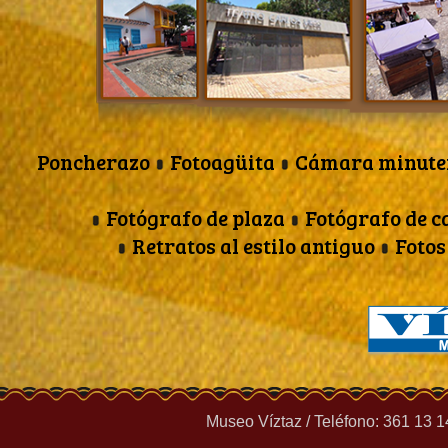
Poncherazo
Fotoagüita
Cámara minut
Fotógrafo de plaza
Fotógrafo de c
Retratos al estilo antiguo
Fotos
Museo Víztaz / Teléfono: 361 13 1